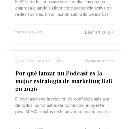
El 82% de los consumidores confía más en una
empresa cuando su líder tiene presencia activa en
redes sociales. En un mundo saturado de marcas
corporativas genéricas, el rostro humano detrás de
la empresa es el diferenciador más poderoso.
Leer artículo
febrero de 2026
CONTENT MARKETING
5
min de lectura
Por qué lanzar un Podcast es la
mejor estrategia de marketing B2B
en 2026
El podcast tiene la relación de confianza más alta
de todos los formatos de contenido: el oyente
pasa 30-60 minutos en tu universo, con tu voz en
sus oídos. Ningún anuncio puede comprar esa
intimidad.