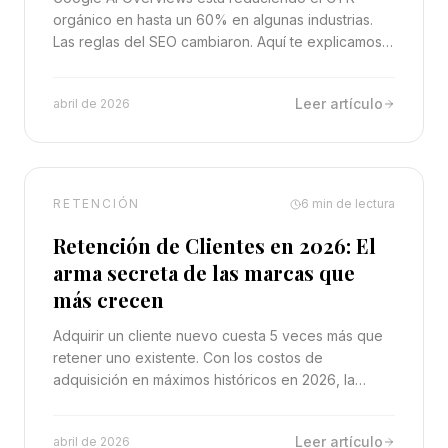
orgánico en hasta un 60% en algunas industrias.
Las reglas del SEO cambiaron. Aquí te explicamos
cómo posicionarse en la nueva realidad.
Leer artículo
abril de 2026
RETENCIÓN
6
min de lectura
Retención de Clientes en 2026: El
arma secreta de las marcas que
más crecen
Adquirir un cliente nuevo cuesta 5 veces más que
retener uno existente. Con los costos de
adquisición en máximos históricos en 2026, la
retención dejó de ser opcional para convertirse en
la estrategia de crecimiento más rentable.
Leer artículo
abril de 2026